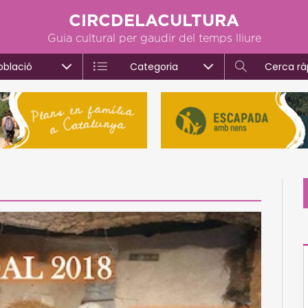
CIRCDELACULTURA
Guia cultural per gaudir del temps lliure
oblació
Categoria
Cerca rà