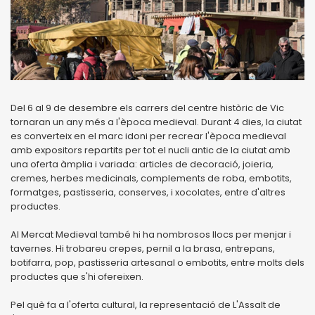
Del 6 al 9 de desembre els carrers del centre històric de Vic
tornaran un any més a l'època medieval. Durant 4 dies, la ciutat
es converteix en el marc idoni per recrear l'època medieval
amb expositors repartits per tot el nucli antic de la ciutat amb
una oferta àmplia i variada: articles de decoració, joieria,
cremes, herbes medicinals, complements de roba, embotits,
formatges, pastisseria, conserves, i xocolates, entre d'altres
productes.
Al Mercat Medieval també hi ha nombrosos llocs per menjar i
tavernes. Hi trobareu crepes, pernil a la brasa, entrepans,
botifarra, pop, pastisseria artesanal o embotits, entre molts dels
productes que s'hi ofereixen.
Pel què fa a l'oferta cultural, la representació de L'Assalt de