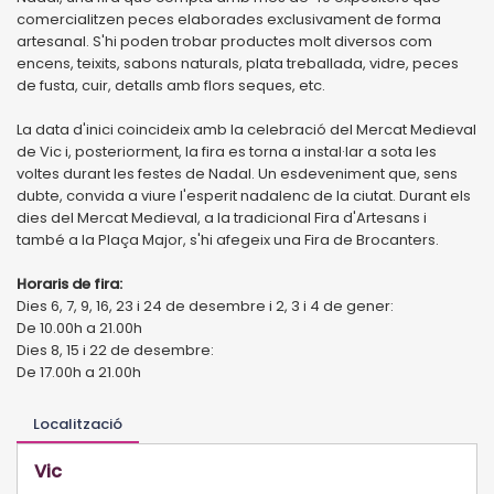
comercialitzen peces elaborades exclusivament de forma
artesanal. S'hi poden trobar productes molt diversos com
encens, teixits, sabons naturals, plata treballada, vidre, peces
de fusta, cuir, detalls amb flors seques, etc.
La data d'inici coincideix amb la celebració del Mercat Medieval
de Vic i, posteriorment, la fira es torna a instal·lar a sota les
voltes durant les festes de Nadal. Un esdeveniment que, sens
dubte, convida a viure l'esperit nadalenc de la ciutat. Durant els
dies del Mercat Medieval, a la tradicional Fira d'Artesans i
també a la Plaça Major, s'hi afegeix una Fira de Brocanters.
Horaris de fira:
Dies 6, 7, 9, 16, 23 i 24 de desembre i 2, 3 i 4 de gener:
De 10.00h a 21.00h
Dies 8, 15 i 22 de desembre:
De 17.00h a 21.00h
Localització
Vic