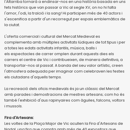
l'Altarriba tornarà a endinsar-nos en una història basada en uns
fets històrics que van passar a Vic al segle XV, on no hi falta
l'amor, l'odi, la traïció i la sang! Hi participen més de 40 actors i
s'escenifica a partir d'un recorregut per espais emblemàtics de
la ciutat.
L'oferta comercial i cultural del Mercat Medieval es
complementa amb múltiples activitats lúdiques de tot tipus i per
a totes les edats activitats infantils, música, balls i
els espectacles de carrer omplen durant aquests dies els
carrers el centre de Vic i contribueixen, de manera definitiva, a
transportar-nos al passat. A banda del seu valor artístic, creen
l'atmosfera adequada per imaginar com celebraven les festes
els ciutadans d'aquells temps.
La recreació dels oficis medievals és ja un clàssic del Mercat
amb parades i demostracions de mestres artesans; com ho és
també l'exhibició d'aus rapinyaires com àguiles, falcons, voltors
i mussols.
Fira d'Artesans:
Les voltes de la Plaça Major de Vic acullen la Fira d'Artesans de
Nadal, una fira que compta amb més de 40 expositors que