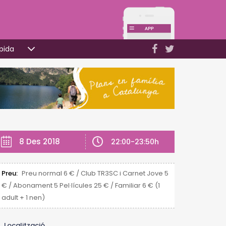
pida
8 Des 2018
22:00-23:50h
Preu:
Preu normal 6 € / Club TR3SC i Carnet Jove 5
€ / Abonament 5 Pel·lícules 25 € / Familiar 6 € (1
adult + 1 nen)
Localització