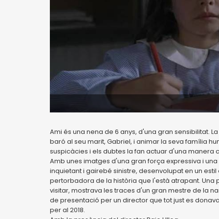
Ami és una nena de 6 anys, d'una gran sensibilitat. La
baró al seu marit, Gabriel, i animar la seva família
suspicàcies i els dubtes la fan actuar d'una manera 
Amb unes imatges d'una gran força expressiva i una p
inquietant i gairebé sinistre, desenvolupat en un esti
pertorbadora de la història que l'està atrapant. Una p
visitar, mostrava les traces d'un gran mestre de la na
de presentació per un director que tot just es donava 
per al 2018.