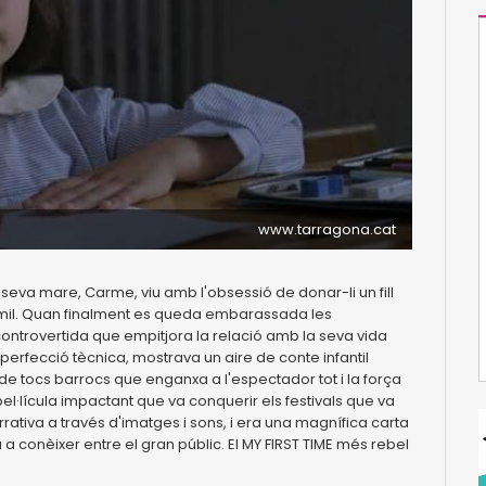
www.tarragona.cat
 seva mare, Carme, viu amb l'obsessió de donar-li un fill
 humil. Quan finalment es queda embarassada les
controvertida que empitjora la relació amb la seva vida
erfecció tècnica, mostrava un aire de conte infantil
l de tocs barrocs que enganxa a l'espectador tot i la força
el·lícula impactant que va conquerir els festivals que va
rrativa a través d'imatges i sons, i era una magnífica carta
a conèixer entre el gran públic. El MY FIRST TIME més rebel