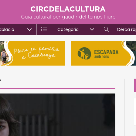
CIRCDELACULTURA
Guia cultural per gaudir del temps lliure
oblació
Categoria
Cerca rà
'