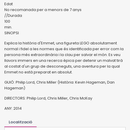
Edat
No recomanada per a menors de 7 anys
//Durada
100
min.
SINOPSI
Explica la història d'Emmet, una figureta LEGO absolutament
normal i fidel a les normes que és identificada per error com la
persona més extraordinària i la clau per salvar el món. Es veu
llavors immers en una recerca èpica per detenir un malvat tirà
al costat d'un grup de desconeguts, una aventura per la qual
Emmet no està preparat en absolut.
GUIÓ: Philip Lord, Chris Miller (Història: Kevin Hageman, Dan
Hageman)
DIRECTORS: Philip Lord, Chris Miller, Chris McKay
ANY: 2014
Localització