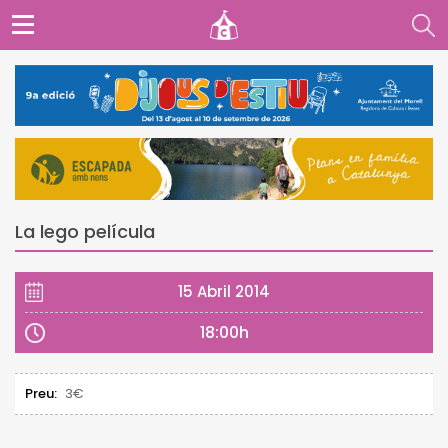
La lego película
15 Abril 2014
18:00h
Preu:
3€