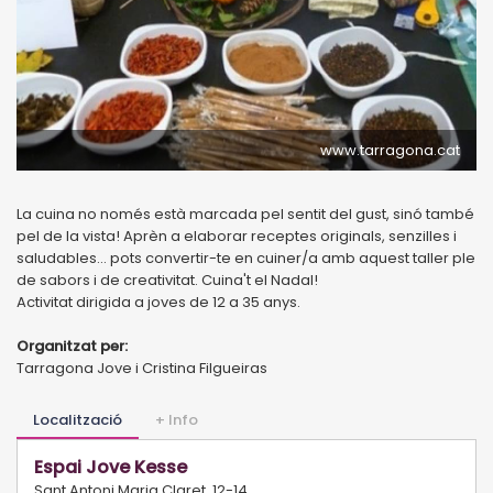
www.tarragona.cat
La cuina no només està marcada pel sentit del gust, sinó també
pel de la vista! Aprèn a elaborar receptes originals, senzilles i
saludables... pots convertir-te en cuiner/a amb aquest taller ple
de sabors i de creativitat. Cuina't el Nadal!
Activitat dirigida a joves de 12 a 35 anys.
Organitzat per:
Tarragona Jove i Cristina Filgueiras
Localització
+ Info
Espai Jove Kesse
Sant Antoni Maria Claret, 12-14