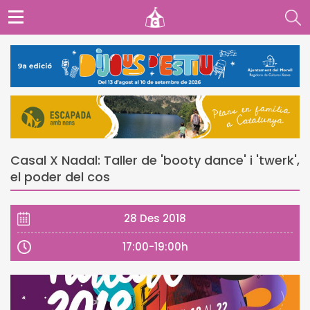
Casal X Nadal: Taller de 'booty dance' i 'twerk',
el poder del cos
28 Des 2018
17:00-19:00h