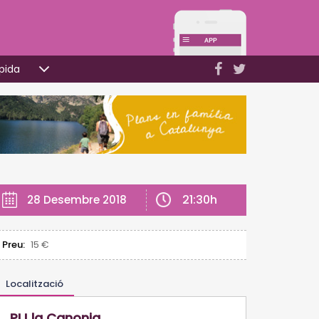
pida
21:30h
28 Desembre 2018
Preu:
15 €
Localització
PIJ la Canonja