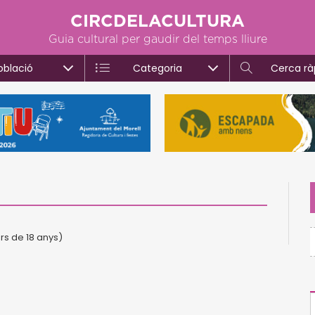
CIRCDELACULTURA
Guia cultural per gaudir del temps lliure
oblació
Categoria
Cerca rà
ors de 18 anys)