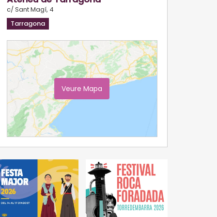
c/ Sant Magí, 4
Tarragona
Veure Mapa
Ampliar Mapa