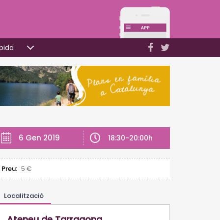
pida
6 Gen 2019
18:30-20:00h
Preu:
5 €
Localització
Ateneu de Tarragona