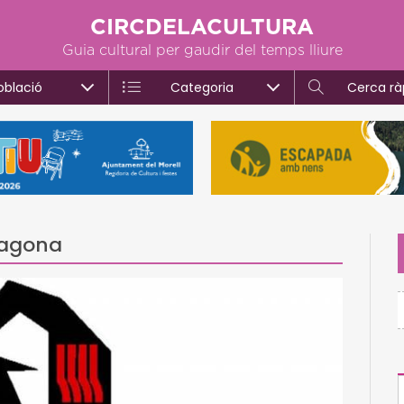
CIRCDELACULTURA
Guia cultural per gaudir del temps lliure
oblació
Categoria
Cerca rà
rragona