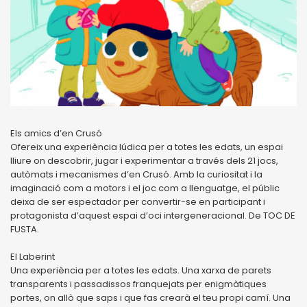
Els amics d’en Crusó
Ofereix una experiència lúdica per a totes les edats, un espai
lliure on descobrir, jugar i experimentar a través dels 21 jocs,
autòmats i mecanismes d’en Crusó. Amb la curiositat i la
imaginació com a motors i el joc com a llenguatge, el públic
deixa de ser espectador per convertir-se en participant i
protagonista d’aquest espai d’oci intergeneracional. De TOC DE
FUSTA.
El Laberint
Una experiència per a totes les edats. Una xarxa de parets
transparents i passadissos franquejats per enigmàtiques
portes, on allò que saps i que fas crearà el teu propi camí. Una