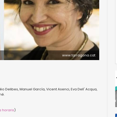
www.tarragona.cat
éo Delibes, Manuel García, Vicent Asenci, Eva Dell' Acqua,
né.
s horaris
)