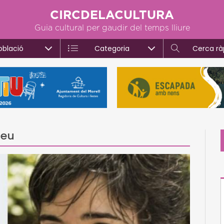
CIRCDELACULTURA
Guia cultural per gaudir del temps lliure
oblació
Categoria
Cerca rà
reu