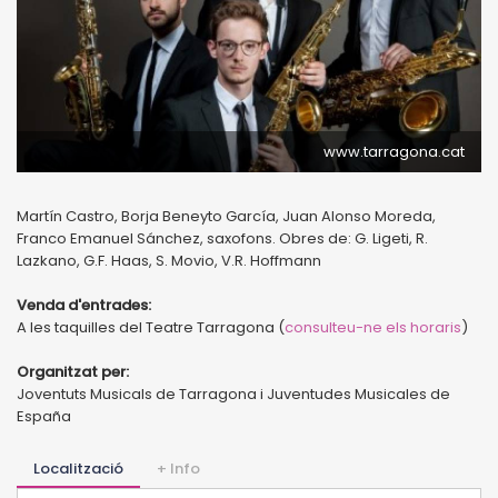
www.tarragona.cat
Martín Castro, Borja Beneyto García, Juan Alonso Moreda,
Franco Emanuel Sánchez, saxofons. Obres de: G. Ligeti, R.
Lazkano, G.F. Haas, S. Movio, V.R. Hoffmann
Venda d'entrades:
A les taquilles del Teatre Tarragona (
consulteu-ne els horaris
)
Organitzat per:
Joventuts Musicals de Tarragona i Juventudes Musicales de
España
Localització
+ Info