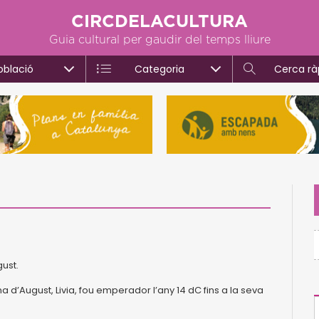
CIRCDELACULTURA
Guia cultural per gaudir del temps lliure
oblació
Categoria
Cerca rà
gust.
a d’August, Livia, fou emperador l’any 14 dC fins a la seva