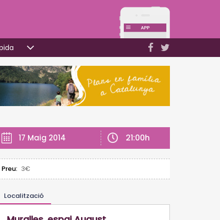
pida
21:00h
17 Maig 2014
Preu:
3€
Localització
Muralles, espai August