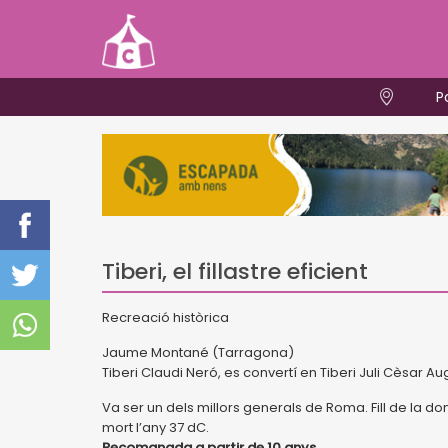
P
Tiberi, el fillastre eficient
Recreació històrica
Jaume Montané (Tarragona)
Tiberi Claudi Neró, es convertí en Tiberi Juli Cèsar Au
Va ser un dels millors generals de Roma. Fill de la don
mort l’any 37 dC.
Recomanada a partir de 10 anys