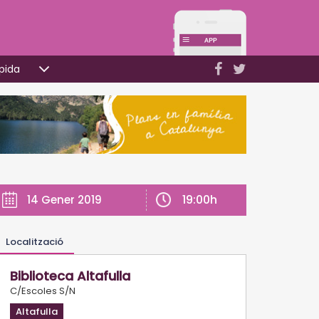
pida
19:00h
14 Gener 2019
Localització
Biblioteca Altafulla
C/Escoles S/N
Altafulla