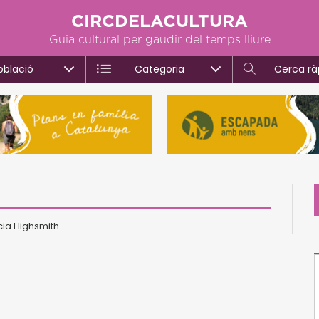
CIRCDELACULTURA
Guia cultural per gaudir del temps lliure
oblació
Categoria
Cerca rà
icia Highsmith