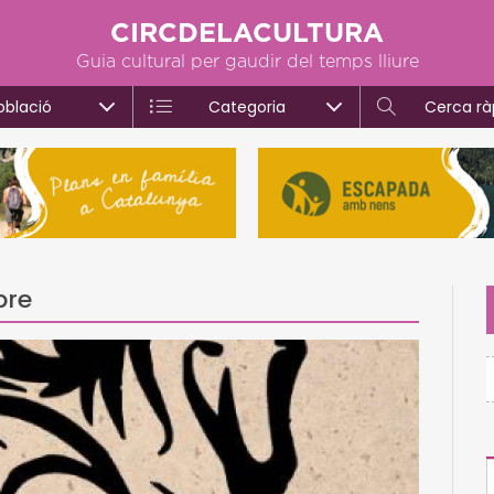
CIRCDELACULTURA
Guia cultural per gaudir del temps lliure
oblació
Categoria
Cerca rà
bre