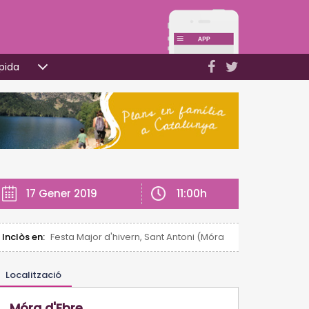
pida
11:00h
17 Gener 2019
Inclòs en:
Festa Major d'hivern, Sant Antoni (Móra d'Ebre)
Localització
Móra d'Ebre