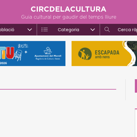
CIRCDELACULTURA
Guia cultural per gaudir del temps lliure
oblació
Categoria
Cerca rà