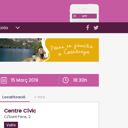
pida
18:30h
15 Març 2019
Localització
+ Info
Centre Cívic
C/Sant Pere, 2
Valls