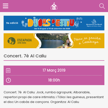
Concert. 7è Al Caliu
17 Març 2019
18:00h
Concert. 7è Al Caliu: Jock, rumba agropunk; Albariable,
repertori propi de caire intimista; i Tòlia i les guineus, presentant
el disc Un cabàs de cançons. Organitza: Al Caliu