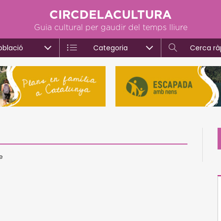
CIRCDELACULTURA
Guia cultural per gaudir del temps lliure
oblació
Categoria
Cerca rà
e