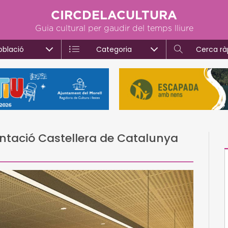
CIRCDELACULTURA
Guia cultural per gaudir del temps lliure
oblació
Categoria
Cerca rà
ntació Castellera de Catalunya