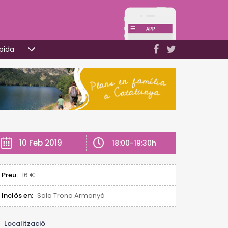
pida
10 Feb 2019
18:00-19:30h
Preu:
16 €
Inclòs en:
Sala Trono Armanyà
Localització