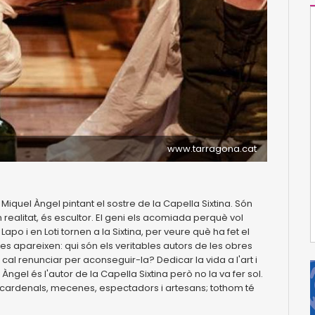
www.tarragona.cat
 Miquel Àngel pintant el sostre de la Capella Sixtina. Són
 realitat, és escultor. El geni els acomiada perquè vol
 Lapo i en Loti tornen a la Sixtina, per veure què ha fet el
s apareixen: qui són els veritables autors de les obres
cal renunciar per aconseguir-la? Dedicar la vida a l'art i
gel és l'autor de la Capella Sixtina però no la va fer sol.
s i cardenals, mecenes, espectadors i artesans; tothom té