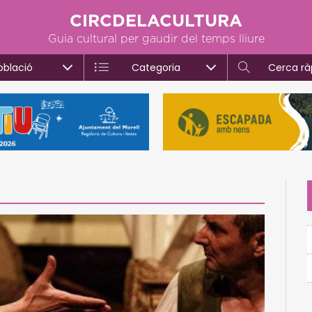
CIRCDELACULTURA
Guia cultural per gaudir del temps lliure
oblació
Categoria
Cerca rà