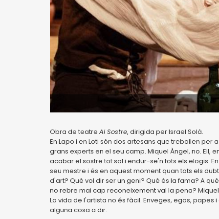
Obra de teatre
Al Sostre
, dirigida per Israel Solà.
En Lapo i en Loti són dos artesans que treballen per a
grans experts en el seu camp. Miquel Àngel, no. Ell, en
acabar el sostre tot sol i endur-se'n tots els elogis. En
seu mestre i és en aquest moment quan tots els dubte
d'art? Què vol dir ser un geni? Què és la fama? A què 
no rebre mai cap reconeixement val la pena? Miquel Àn
La vida de l'artista no és fàcil. Enveges, egos, pape
alguna cosa a dir.