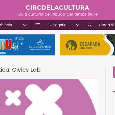
CIRCDELACULTURA
Guia cultural per gaudir del temps lliure
oblació
Categoria
Cerca rà
ica: Civics Lab