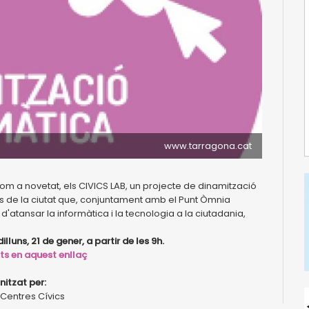
www.tarragona.cat
m a novetat, els CIVICS LAB, un projecte de dinamització
ts de la ciutat que, conjuntament amb el Punt Òmnia
 d'atansar la informàtica i la tecnologia a la ciutadania,
dilluns, 21 de gener, a partir de les 9h.
ats en aquest enllaç
itzat per:
Centres Cívics