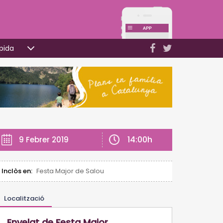
pida
14:00h
9 Febrer 2019
Inclòs en:
Festa Major de Salou
Localització
Envelat de Festa Major