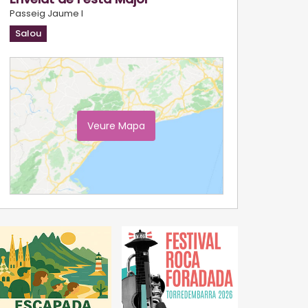
Passeig Jaume I
Salou
Veure Mapa
Ampliar Mapa