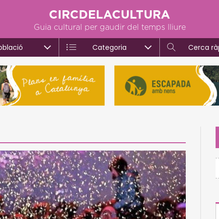
CIRCDELACULTURA
Guia cultural per gaudir del temps lliure
oblació
Categoria
Cerca rà