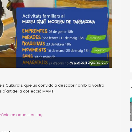
www.tarragona.cat
is Culturals, que us convida a descobrir amb la vostra
 d'art de la col·lecció MAMT.
rònic en aquest enllaç