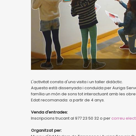
L'activitat consta d'una visita i un taller didàctic.
Aquesta està dissenyada i conduïda per Auriga Serve
família un món de sons tot interactuant amb les obres
Edat recomanada: a partir de 4 anys.
Venda d'entrades:
Inscripcions trucant al 977 23 50 32 o per
correu elect
Organitzat per: