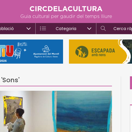
CIRCDELACULTURA
Guia cultural per gaudir del temps lliure
oblació
Categoria
Cerca rà
'Sons'