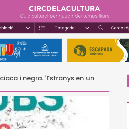
CIRCDELACULTURA
Guia cultural per gaudir del temps lliure
oblació
Categoria
Cerca rà
icíaca i negra. 'Estranys en un