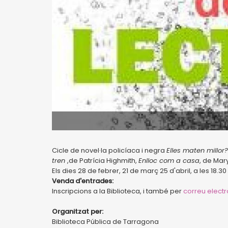
Cicle de novel·la policíaca i negra
Elles maten millor?
tren
,de Patrícia Highmith,
Enlloc com a casa
, de Mary
Els dies 28 de febrer, 21 de març 25 d'abril, a les 18.30 
Venda d'entrades:
Inscripcions a la Biblioteca, i també per
correu electr
Organitzat per:
Biblioteca Pública de Tarragona