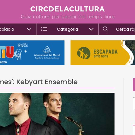
CIRCDELACULTURA
Guia cultural per gaudir del temps lliure
oblació
Categoria
Cerca rà
imes': Kebyart Ensemble