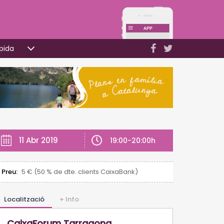
pida
11 Abr 2019
19:00-20:00h
Preu:
5 € (50 % de dte. clients CaixaBank)
Localització
+ Info
CaixaForum Tarragona