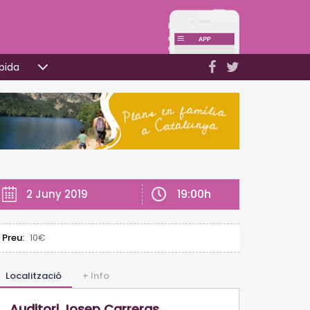
pida
19:00h
2 Juny 2019
Preu:
10€
Localització
+ Info
Auditori Josep Carreras