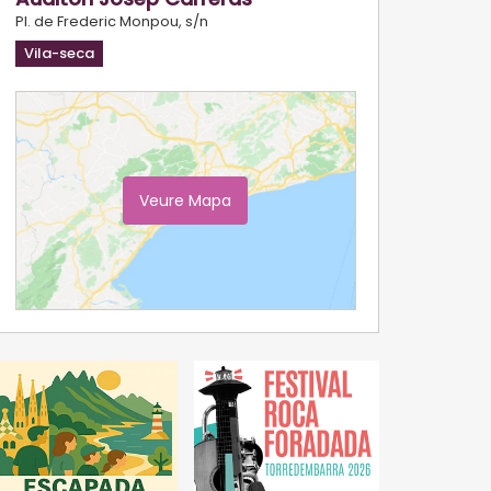
Pl. de Frederic Monpou, s/n
Vila-seca
Veure Mapa
Ampliar Mapa