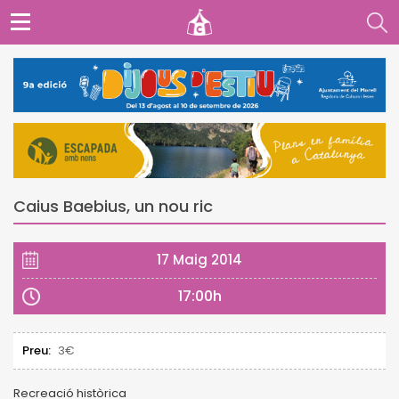
Caius Baebius, un nou ric
17 Maig 2014
17:00h
Preu:
3€
Recreació històrica