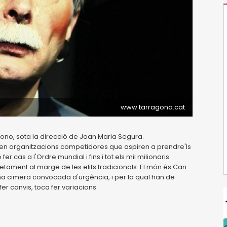
www.tarragona.cat
ono, sota la direcció de Joan Maria Segura.
urten organitzacions competidores que aspiren a prendre'ls
er cas a l'Ordre mundial i fins i tot els mil milionaris
tament al marge de les elits tradicionals. El món és Can
una cimera convocada d'urgència, i per la qual han de
r canvis, toca fer variacions.