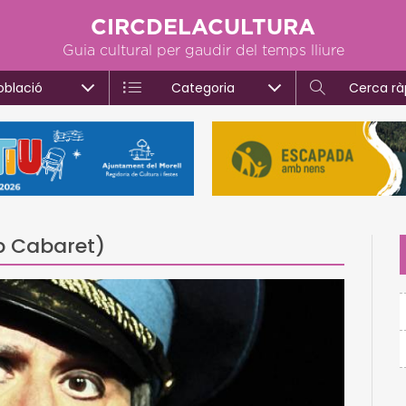
CIRCDELACULTURA
Guia cultural per gaudir del temps lliure
oblació
Categoria
Cerca rà
ub Cabaret)