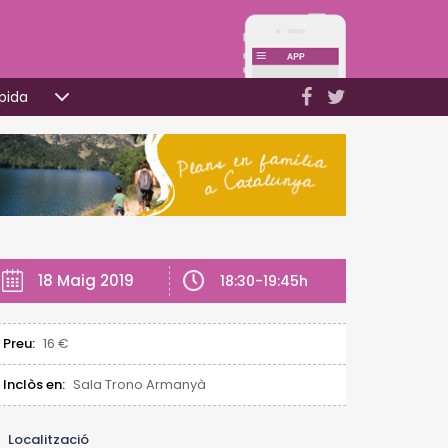
pida
18 Maig 2019
18:30-19:45h
Preu:
16 €
Inclòs en:
Sala Trono Armanyà
Localització