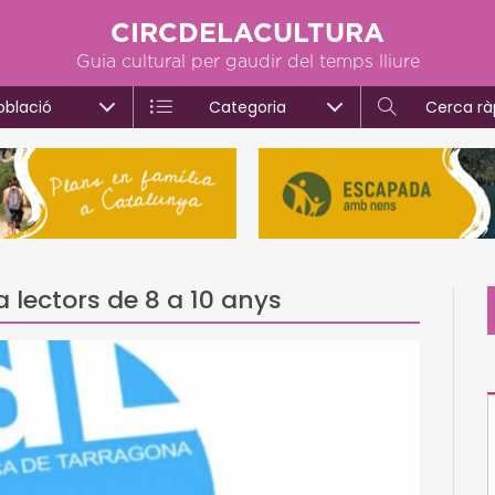
CIRCDELACULTURA
Guia cultural per gaudir del temps lliure
oblació
Categoria
Cerca rà
a lectors de 8 a 10 anys