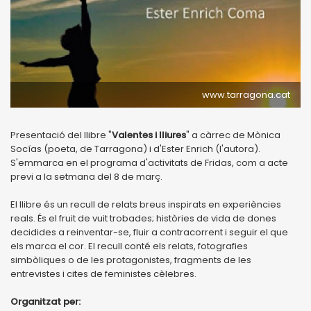
www.tarragona.cat
Presentació del llibre "
Valentes i lliures
" a càrrec de Mònica
Socías (poeta, de Tarragona) i d'Ester Enrich (l'autora).
S'emmarca en el programa d'activitats de Fridas, com a acte
previ a la setmana del 8 de març.
El llibre és un recull de relats breus inspirats en experiències
reals. És el fruit de vuit trobades; històries de vida de dones
decidides a reinventar-se, fluir a contracorrent i seguir el que
els marca el cor. El recull conté els relats, fotografies
simbòliques o de les protagonistes, fragments de les
entrevistes i cites de feministes cèlebres.
Organitzat per: