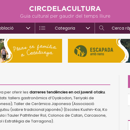
CIRCDELACULTURA
Guia cultural per gaudir del temps lliure
oblació
Categoria
Cerca rà
 per oferir les
darreres tendències en oci juvenil otaku
.
tats: tallers gastronòmics d’Oyakodon, Teriyaki de
japonesa); Taller de Ceràmica Japonesa (Associació
jutsu (sabre tradicional japonès) (Escoles Kushin-Kai, Ko
ula i Tauler Pathfinder Rol, Colonos de Catan, Carcasone,
ol i Estratègia de Tarragona).