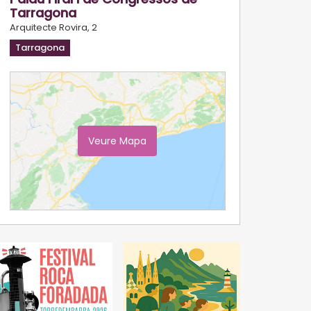
Tarragona
Arquitecte Rovira, 2
Tarragona
Veure Mapa
Ampliar Mapa