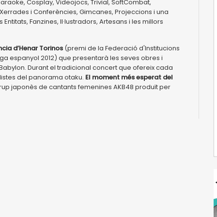
araoke, Cosplay, Videojocs, Trivial, SoftCombat,
 Xerrades i Conferències, Gimcanes, Projeccions i una
Entitats, Fanzines, Il·lustradors, Artesans i les millors
cia d’Henar Torinos
(premi de la Federació d'Institucions
ga espanyol 2012) que presentarà les seves obres i
Babylon. Durant el tradicional concert que ofereix cada
olistes del panorama otaku.
El moment més esperat del
r grup japonès de cantants femenines AKB48 produït per