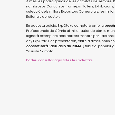
A més, es podrà gaudir de les activitats de sempre: K
nombrosos Concursos, Tornejos, Tallers, Exhibicions,
selecció dels millors Expositors Comercials, les millors 
Editorials del sector.
En aquesta edició, ExpOtaku comptarà amb la
presèn
Professionals de Còmic al millor autor de còmic man
signarà exemplars dels darrers treballs per Edicions 
any ExpOtaku, es presentaran, entre d’altres, nous s
concert serà l’actuació de RDM48
, tribut al popula
Yasushi Akimoto.
Podeu consultar aquí totes les activitats
.