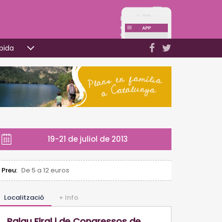
pida
19-21 de juliol de 2013
Preu:
De 5 a 12 euros
Localització
+ Info
Palau Firal i de Congressos de