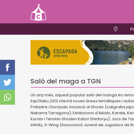
P
Saló del maga a TGN
Un any més, aquest popular saló del manga es renova
ExpOtaku 2013 oferirà noves àrees temàtiques i activi
Pollastre i Dorayaki; iniciació al Shodo (caligrafia 
Nakama Tarragona); Exhibicions d’Aikido, Karate, Ken
Kurobi i Tenshin Shoden Katori Shintoryu); Jocs de Ta
Infinity, X-Wing (Associació Juvenil de Jugadors de R