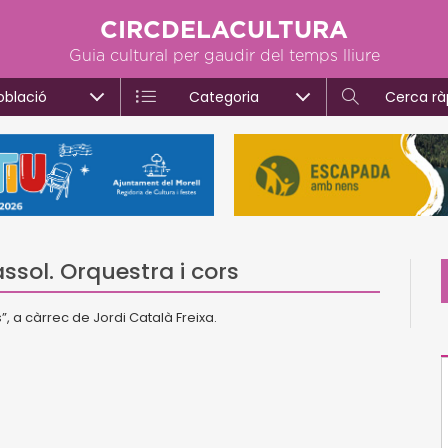
CIRCDELACULTURA
Guia cultural per gaudir del temps lliure
oblació
Categoria
Cerca rà
assol. Orquestra i cors
”, a càrrec de Jordi Català Freixa.