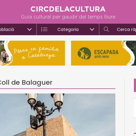
CIRCDELACULTURA
Guia cultural per gaudir del temps lliure
oblació
Categoria
Cerca rà
Coll de Balaguer