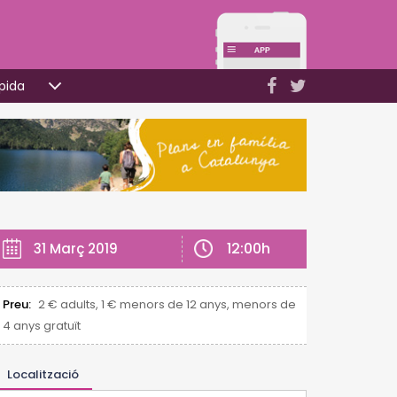
pida
12:00h
31 Març 2019
Preu:
2 € adults, 1 € menors de 12 anys, menors de
4 anys gratuït
Localització