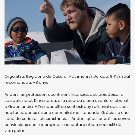
Organitza: Regidoria de Cultura i Patrimoni // Durada: 94′ // Edat
recomanada: +8 anys
Anders, un professor recentment llicenciat, decideix deixar el
seu país natal, Dinamarca, a la recerca d’una aventura laboral
a Groenlàndia. A l’arribar allí se sent estrany i allunyat dels seus
habitants, doncs és una comunitat molt tancada. Gràcies a una
sèrie de curioses circumstàncies, Anders qüestionarà les seves
conviccions centreeuropees i acceptarà el seu nou estil de
vida polar.