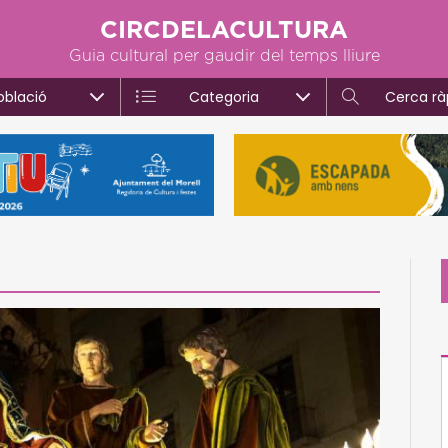
CIRCDELACULTURA
Guia cultural per gaudir del temps lliure
oblació
Categoria
Cerca rà