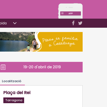
pida
19-20 d'abril de 2019
Localització
Plaça del Rei
Tarragona