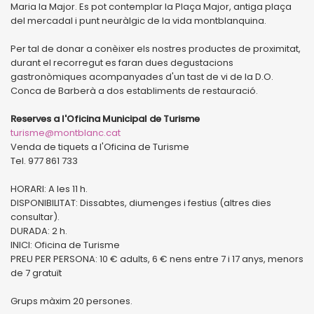
Maria la Major. Es pot contemplar la Plaça Major, antiga plaça
del mercadal i punt neuràlgic de la vida montblanquina.
Per tal de donar a conèixer els nostres productes de proximitat,
durant el recorregut es faran dues degustacions
gastronòmiques acompanyades d'un tast de vi de la D.O.
Conca de Barberà a dos establiments de restauració.
Reserves a l'Oficina Municipal de Turisme
turisme@montblanc.cat
Venda de tiquets a l'Oficina de Turisme
Tel. 977 861 733
HORARI: A les 11 h.
DISPONIBILITAT: Dissabtes, diumenges i festius (altres dies
consultar).
DURADA: 2 h.
INICI: Oficina de Turisme
PREU PER PERSONA: 10 € adults, 6 € nens entre 7 i 17 anys, menors
de 7 gratuït
Grups màxim 20 persones.