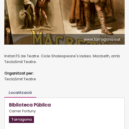
www.tarragona.cat
InstanTS de Teatre. Cicle Shalespeare's ladies. Macbeth, amb
TeclaSmit Teatre.
Organitzat per:
TeclaSmit Teatre
Localització
Biblioteca Pública
Carrer Fortuny
Tarragona