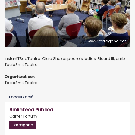
www.tarragona.cat
InstantTSdeTeatre. Cicle Shakespeare's ladies. Ricard III, amb
TeclaSmit Teatre
Organitzat per:
TeclaSmit Teatre
Localització
Biblioteca Pública
Carrer Fortuny
Tarragona