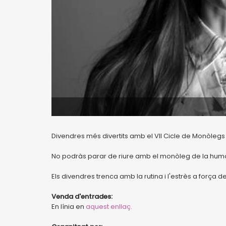
Divendres més divertits amb el VII Cicle de Monòle
No podràs parar de riure amb el monòleg de la humo
Els divendres trenca amb la rutina i l'estrès a força de 
Venda d'entrades:
En línia en
aquest enllaç.