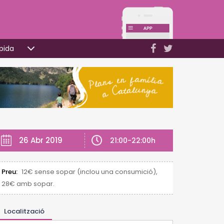
pida
26 Abr 2019
21:00-22:00h
Preu:
12€ sense sopar (inclou una consumició),
28€ amb sopar.
Localització