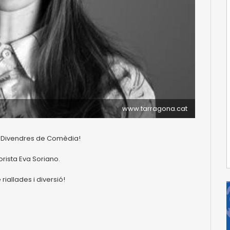
www.tarragona.cat
gs Divendres de Comèdia!
rista Eva Soriano.
riallades i diversió!