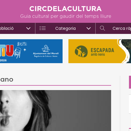
CIRCDELACULTURA
Guia cultural per gaudir del temps lliure
oblació
Categoria
Cerca rà
iano