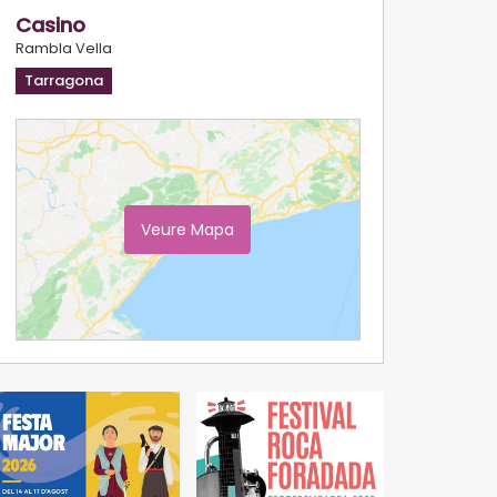
Casino
Rambla Vella
Tarragona
Veure Mapa
Ampliar Mapa