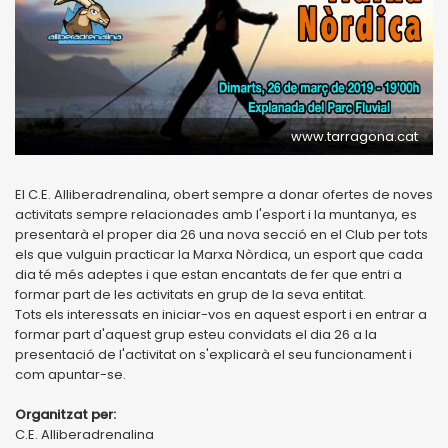
www.tarragona.cat
El C.E. Alliberadrenalina, obert sempre a donar ofertes de noves
activitats sempre relacionades amb l'esport i la muntanya, es
presentarà el proper dia 26 una nova secció en el Club per tots
els que vulguin practicar la Marxa Nòrdica, un esport que cada
dia té més adeptes i que estan encantats de fer que entri a
formar part de les activitats en grup de la seva entitat.
Tots els interessats en iniciar-vos en aquest esport i en entrar a
formar part d'aquest grup esteu convidats el dia 26 a la
presentació de l'activitat on s'explicarà el seu funcionament i
com apuntar-se.
Organitzat per:
C.E. Alliberadrenalina