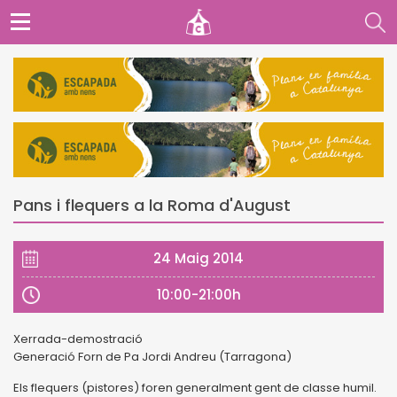
Pans i flequers a la Roma d'August
24 Maig 2014
10:00-21:00h
Xerrada-demostració
Generació Forn de Pa Jordi Andreu (Tarragona)
Els flequers (pistores) foren generalment gent de classe humil.