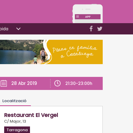
pida
28 Abr 2019
21:30-23:00h
Localització
Restaurant El Vergel
C/ Major, 13
Tarragona