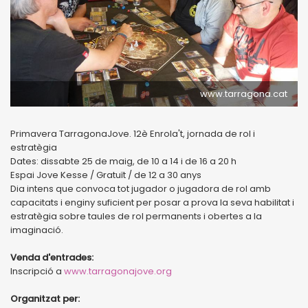
www.tarragona.cat
Primavera TarragonaJove. 12è Enrola't, jornada de rol i
estratègia
Dates: dissabte 25 de maig, de 10 a 14 i de 16 a 20 h
Espai Jove Kesse / Gratuït / de 12 a 30 anys
Dia intens que convoca tot jugador o jugadora de rol amb
capacitats i enginy suficient per posar a prova la seva habilitat i
estratègia sobre taules de rol permanents i obertes a la
imaginació.
Venda d'entrades:
Inscripció a
www.tarragonajove.org
Organitzat per: