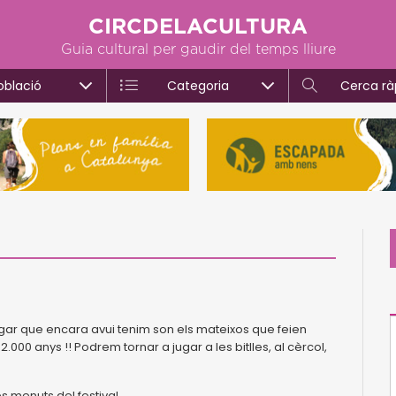
CIRCDELACULTURA
Guia cultural per gaudir del temps lliure
oblació
Categoria
Cerca rà
r jugar que encara avui tenim son els mateixos que feien
.000 anys !! Podrem tornar a jugar a les bitlles, al cèrcol,
s menuts del festival.