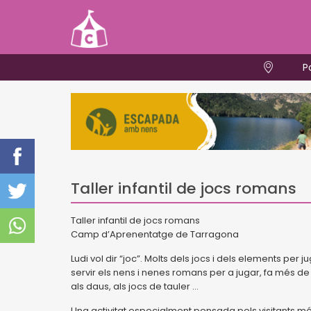
P
Taller infantil de jocs romans
Taller infantil de jocs romans
Camp d’Aprenentatge de Tarragona
Ludi vol dir “joc”. Molts dels jocs i dels elements pe
servir els nens i nenes romans per a jugar, fa més de 2
als daus, als jocs de tauler ...
Una activitat especialment pensada pels visitants mé