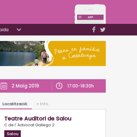
pida
2 Maig 2019
17:00-18:30h
Localització
+ Info
Teatre Auditori de Salou
C de l' Advocat Gallego 2
Salou