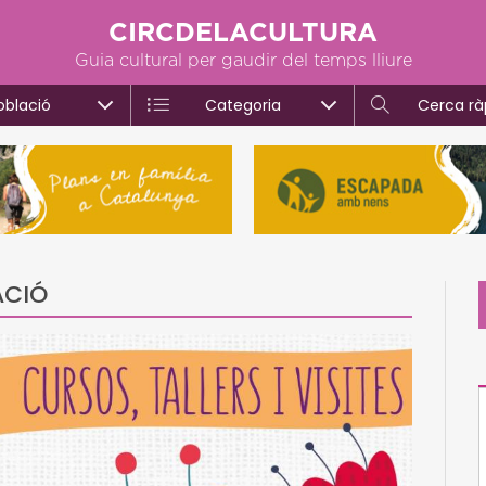
CIRCDELACULTURA
Guia cultural per gaudir del temps lliure
oblació
Categoria
Cerca rà
ACIÓ