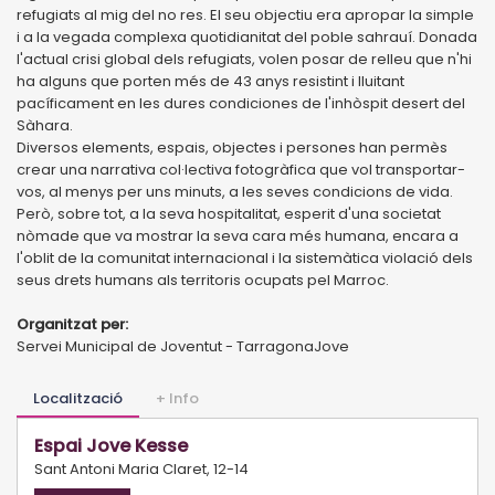
refugiats al mig del no res. El seu objectiu era apropar la simple
i a la vegada complexa quotidianitat del poble sahrauí. Donada
l'actual crisi global dels refugiats, volen posar de relleu que n'hi
ha alguns que porten més de 43 anys resistint i lluitant
pacíficament en les dures condiciones de l'inhòspit desert del
Sàhara.
Diversos elements, espais, objectes i persones han permès
crear una narrativa col·lectiva fotogràfica que vol transportar-
vos, al menys per uns minuts, a les seves condicions de vida.
Però, sobre tot, a la seva hospitalitat, esperit d'una societat
nòmade que va mostrar la seva cara més humana, encara a
l'oblit de la comunitat internacional i la sistemàtica violació dels
seus drets humans als territoris ocupats pel Marroc.
Organitzat per:
Servei Municipal de Joventut - TarragonaJove
Localització
+ Info
Espai Jove Kesse
Sant Antoni Maria Claret, 12-14