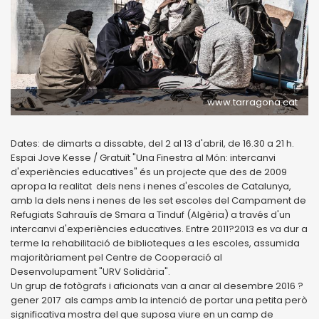
www.tarragona.cat
Dates: de dimarts a dissabte, del 2 al 13 d'abril, de 16.30 a 21 h.
Espai Jove Kesse / Gratuït "Una Finestra al Món: intercanvi
d'experiències educatives" és un projecte que des de 2009
apropa la realitat dels nens i nenes d'escoles de Catalunya,
amb la dels nens i nenes de les set escoles del Campament de
Refugiats Sahrauís de Smara a Tinduf (Algèria) a través d'un
intercanvi d'experiències educatives. Entre 2011?2013 es va dur a
terme la rehabilitació de biblioteques a les escoles, assumida
majoritàriament pel Centre de Cooperació al
Desenvolupament "URV Solidària".
Un grup de fotògrafs i aficionats van a anar al desembre 2016 ?
gener 2017 als camps amb la intenció de portar una petita però
significativa mostra del que suposa viure en un camp de