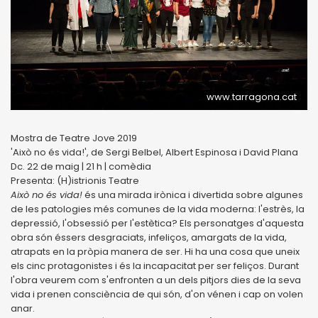
www.tarragona.cat
Mostra de Teatre Jove 2019
'Això no és vida!', de Sergi Belbel, Albert Espinosa i David Plana
Dc. 22 de maig | 21 h | comèdia
Presenta: (H)istrionis Teatre
Això no és vida!
és una mirada irònica i divertida sobre algunes
de les patologies més comunes de la vida moderna: l'estrès, la
depressió, l'obsessió per l'estètica? Els personatges d'aquesta
obra són éssers desgraciats, infeliços, amargats de la vida,
atrapats en la pròpia manera de ser. Hi ha una cosa que uneix
els cinc protagonistes i és la incapacitat per ser feliços. Durant
l'obra veurem com s'enfronten a un dels pitjors dies de la seva
vida i prenen consciència de qui són, d'on vénen i cap on volen
anar.