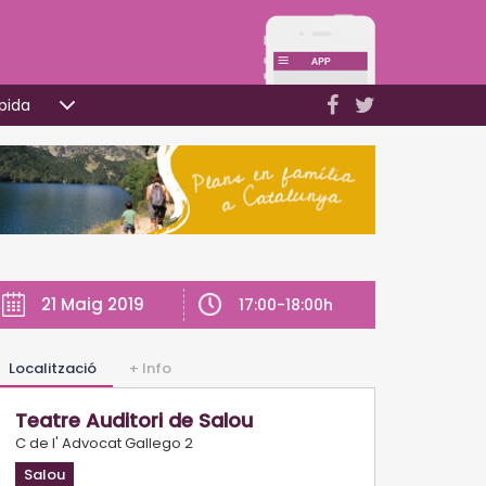
pida
21 Maig 2019
17:00-18:00h
Localització
+ Info
Teatre Auditori de Salou
C de l' Advocat Gallego 2
Salou