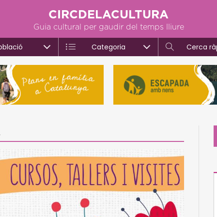
CIRCDELACULTURA
Guia cultural per gaudir del temps lliure
oblació
Categoria
Cerca rà
A