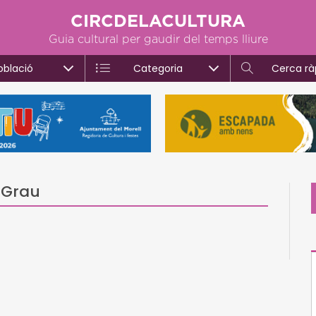
CIRCDELACULTURA
Guia cultural per gaudir del temps lliure
oblació
Categoria
Cerca rà
 Grau