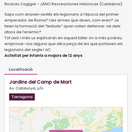
Ricardo Cagigal – JANO RecreacIones Historicas (Cantabria)
Saps com anaven vestits els legionaris a l’època del primer
emperador de Roma? I les armes que diuen, com eren? Ja
feien la formació del “testudo” quan volien defensar-se dels
atacs de l’enemic?
Tot això i més us explicaran en aquest taller on a més podreu
emprovar-vos alguna que altra peça de les que portaven els
legionaris del segle I aC.
Activitat per infants a majors de 12 anys
Localització
Jardins del Camp de Mart
Av. Catalunya, s/n
Tarragona