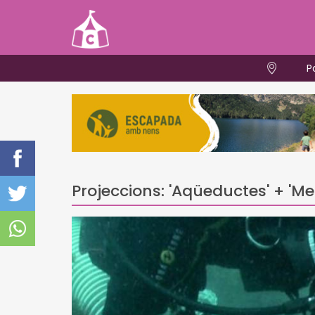
P
Projeccions: 'Aqüeductes' + 'Metel