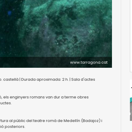
www.tarragona.cat
. castellà | Durada aproximada: 2 h. | Sala d'actes
ció, els enginyers romans van dur a terme obres
ductes.
ura al públic del teatre romà de Medellín (Badajoz) i
ió posteriors.