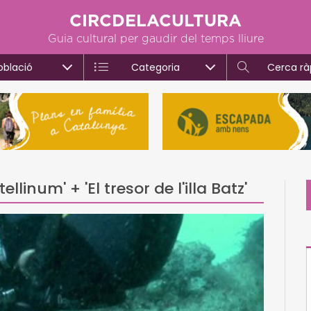
CIRCDELACULTURA
Guia cultural per gaudir del temps lliure
oblació
Categoria
Cerca rà
linum' + 'El tresor de l'illa Batz'