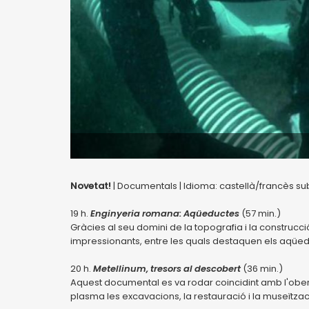
Novetat!
| Documentals | Idioma: castellà/francès sub
19 h.
Enginyeria romana: Aqüeductes
(57 min.)
Gràcies al seu domini de la topografia i la construc
impressionants, entre les quals destaquen els aqüe
20 h.
Metellinum, tresors al descobert
(36 min.)
Aquest documental es va rodar coincidint amb l'obert
plasma les excavacions, la restauració i la museïtzac